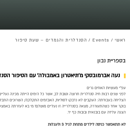
ראשי
/
Events
/
הסנדלרית והגמדים – שעת סיפור
בספריית נבון
נעה אברמובסקי מ'תיאטרון באמבולה' עם הסיפור הסנד
עפ"י מעשיות האחים גרים
לפני שנים רבות חיה סנדלרית חרוצה וטובת לב, אשר כל הימים הייתה מכינה נעליים ח
הצליחה בעבודתה: העקבים לא נדבקו לסוליות, האבזמים התקלקלו, השרוכים התבלב
בוקר אחד כשהתעוררה, מצאה בסנדלרייה זו נעליים מושלם! מי בא לעזרתה באמצע
הצגה עליזה עם בובנאית ובובות כף יד.
לא תתאפשר כניסה לילדים מתחת לגיל 3 ולעגלות