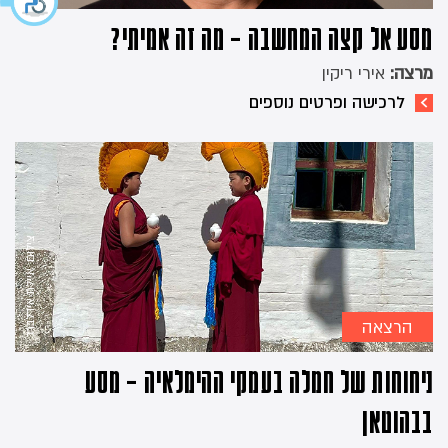
מסע אל קצה המחשבה – מה זה אמיתי?
מרצה:
אירי ריקין
לרכישה ופרטים נוספים
צילום: איילת אידלברג
הרצאה
ניחוחות של חמלה בעמקי ההימלאיה – מסע
בבהוטאן