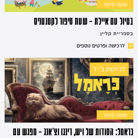
שעת סיפור
בטיול עם איילת – שעת סיפור לקטנטנים
בספריית קליין
לרכישה ופרטים נוספים
לכיתות ב'-ז'
שעת סיפור
כראמל: הסודות של ויש, רינגו וצ'אנג – מפגש עם