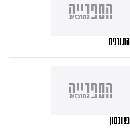
התורנית
כצנלסון