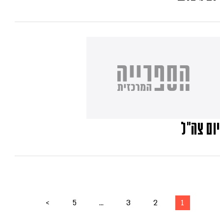
יום צה"ל
>
5
…
3
2
1