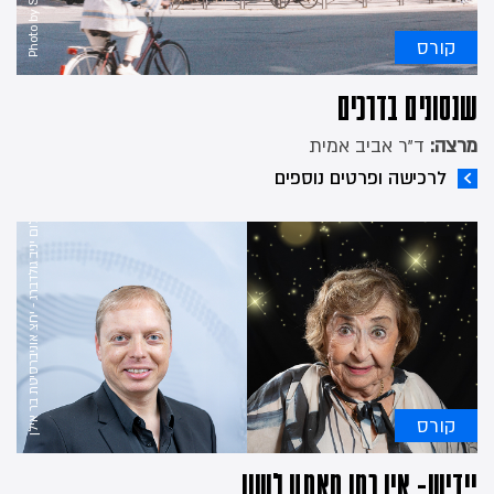
קורס
צילום ליא קניג - תמי שחם - צילום יניב גולדברג - יחצ אוניברסיטת בר אילן
שנסונים בדרכים
מרצה:
ד"ר אביב אמית
לרכישה ופרטים נוספים
קורס
יידיש- אין כמו מאמע לשון