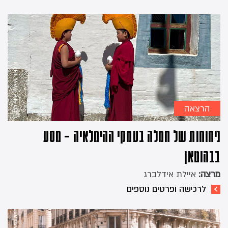
צילום: איילת אידלברג
הרצאה
ניחוחות של חמלה בעמקי ההימלאיה – מסע
בבהוטאן
מרצה:
איילת אידלברג
לרכישה ופרטים נוספים