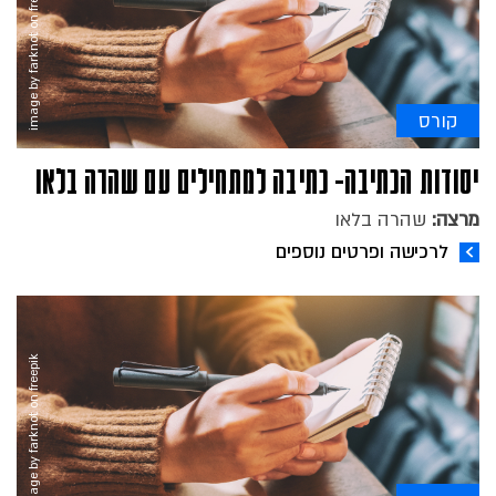
image by farknot on freepik
קורס
יסודות הכתיבה- כתיבה למתחילים עם שהרה בלאו
מרצה:
שהרה בלאו
לרכישה ופרטים נוספים
image by farknot on freepik