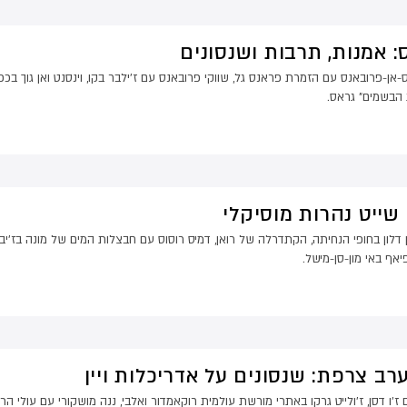
: אמנות, תרבות ושנסונים
אן-פרובאנס עם הזמרת פראנס גל, שווקי פרובאנס עם ז'ילבר בקו, וינסנט ואן גוך בכפר סן
 הבשמים" גראס.
 שייט נהרות מוסיקלי
 דלון בחופי הנחיתה, הקתדרלה של רואן, דמיס רוסוס עם חבצלות המים של מונה בז'יב
יאף באי מון-סן-מישל.
רב צרפת: שנסונים על אדריכלות ויין
ם ז'ו דסן, ז'ולייט גרקו באתרי מורשת עולמית רוקאמדור ואלבי, ננה מושקורי עם עולי 