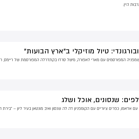
בות היין.
ורגונדי: טיול מוזיקלי ב"ארץ הבועות"
שמפניה המפורסמים עם מארי לאפורה, מישל סרדו בקתדרלה המפורסמת של ריימס, רש"י 
לפים: שנסונים, אוכל ושלג
עם אדאמו, כפרים ציוריים עם הקומפניון דה לה שנסון ואיב מונטאן בעיר ליון – "בירת 