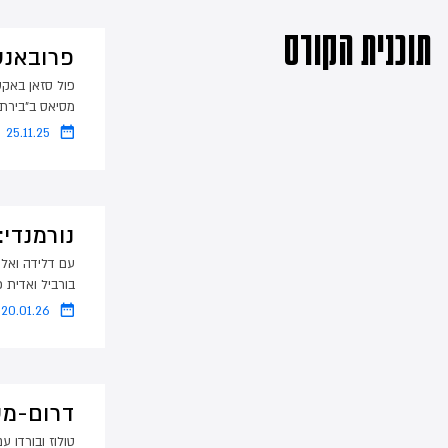
תוכנית הקורס
פרובאנס
פול סזאן באקס-
מסיאס ב"בירת
25.11.25
נורמנדי:
עם דלידה ואלן
בורביל ואדית פ
20.01.26
דרום-מע
טולוז ובורדו ע