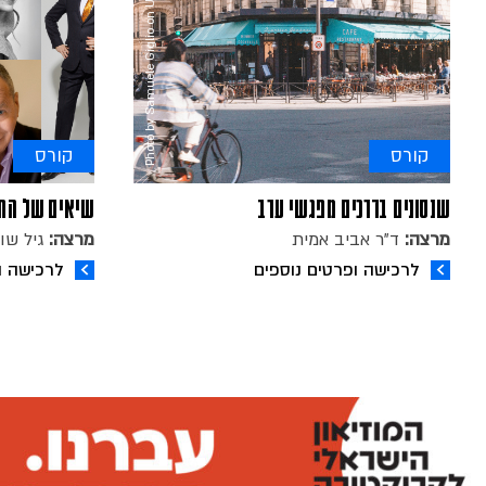
Photo by Samuele Giglio on Unsplash
קורס
קורס
שנסונים בדרכים מפגשי ערב
שיאים של התרגשו
מרצה:
ד"ר אביב אמית
מרצה:
גיל שו
לרכישה ופרטים נוספים
לרכישה ו