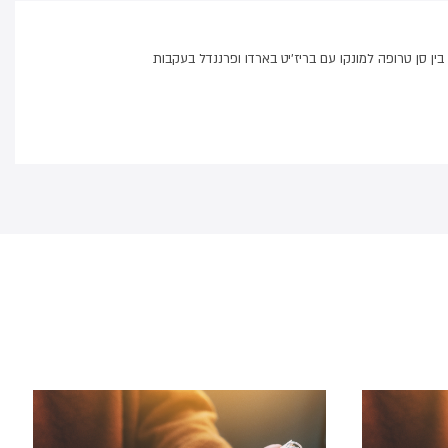
ין סן טרופה למונקו עם בריז'יט בארדו ופרננדל בעקבות