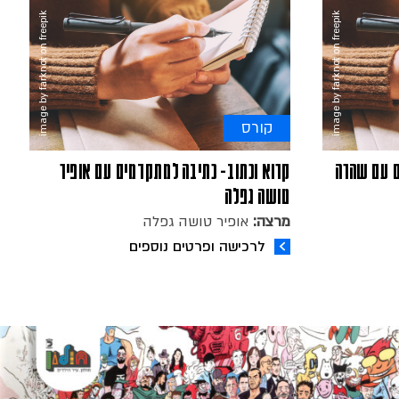
image by farknot on freepik
image by farknot on freepik
קורס
ם עם שהרה
קרוא וכתוב- כתיבה למתקדמים עם אופיר
טושה גפלה
מרצה:
אופיר טושה גפלה
לרכישה ופרטים נוספים